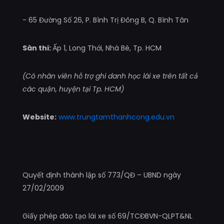
- 65 Đường Số 26, P. Bình Trị Đông B, Q. Bình Tân
Sân thi:
Ấp 1, Long Thới, Nhà Bè, Tp. HCM
(Có nhân viên hỗ trợ ghi danh học lái xe trên tất cả
các quận, huyện tại Tp. HCM)
Website:
www.trungtamthanhcong.edu.vn
Quyết định thành lập số 773/QĐ – UBND ngày
27/02/2009
Giấy phép đào tạo lái xe số 69/TCĐBVN-QLPT&NL