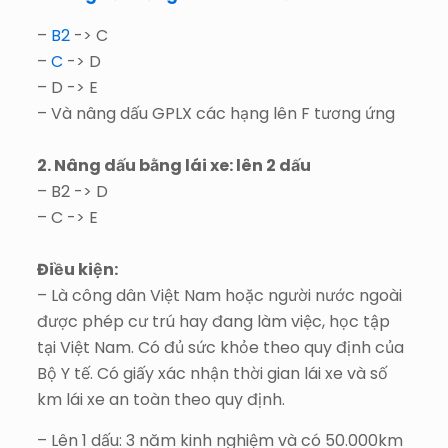
–
B2
-> C
–
C
-> D
– D -> E
– Và nâng dấu GPLX các hạng lên F tương ứng
2. Nâng dấu bằng lái xe: lên 2 dấu
– B2 -> D
– C -> E
Điều kiện:
– Là công dân Việt Nam hoặc người nước ngoài
được phép cư trú hay đang làm việc, học tập
tại Việt Nam. Có đủ sức khỏe theo quy định của
Bộ Y tế. Có giấy xác nhận thời gian lái xe và số
km lái xe an toàn theo quy định.
– Lên 1 dấu: 3 năm kinh nghiệm và có 50.000km