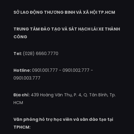
SỞ LAO ĐỘNG THƯƠNG BINH VÀ XÃ HỘI TP.HCM
TRUNG TÂM ĐÀO TẠO VÀ SÁT HẠCH LÁI XE THÀNH
CÔNG
Tel:
(028) 6660.7770
Hotline:
0901.001.777
-
0901.002.777
-
0901.003.777
Địa chỉ:
439 Hoàng Văn Thụ, P. 4, Q. Tân Bình, Tp.
HCM
Văn phòng hỗ trợ học viên và sân đào tạo tại
TPHCM: