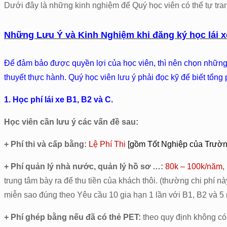
Dưới đây là những kinh nghiệm để Quý học viên có thể tự trang
Những Lưu Ý và Kinh Nghiệm khi đăng ký học lái x
Để đảm bảo được quyền lợi của học viên, thì nên chọn những tr
thuyết thực hành. Quý học viên lưu ý phải đọc kỹ để biết tổn
1. Học phí lái xe B1, B2 và C.
Học viên cần lưu ý các vấn đề sau:
+ Phí thi và cấp bằng:
Lệ Phí Thi
[gồm Tốt Nghiệp của Trườn
+ Phí quản lý nhà nước, quản lý hồ sơ …:
80k – 100k/năm, b
trung tâm bày ra để thu tiền của khách thôi. (thường chi phí 
miễn sao đúng theo Yêu cầu 10 gia hạn 1 lần với B1, B2 và 5
+ Phí ghép bằng nếu đã có thẻ PET:
theo quy định không có 