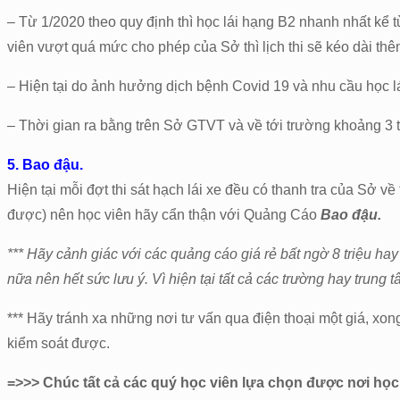
– Từ 1/2020 theo quy định thì học lái hạng B2 nhanh nhất kể t
viên vượt quá mức cho phép của Sở thì lịch thi sẽ kéo dài thê
– Hiện tại do ảnh hưởng dịch bệnh Covid 19 và nhu cầu học lái
– Thời gian ra bằng trên Sở GTVT và về tới trường khoảng 3 
5. Bao đậu.
Hiện tại mỗi đợt thi sát hạch lái xe đều có thanh tra của Sở v
được) nên học viên hãy cẩn thận với Quảng Cáo
Bao đậu.
*** Hãy cảnh giác với các quảng cáo giá rẻ bất ngờ 8 triệu hay 
nữa nên hết sức lưu ý. Vì hiện tại tất cả các trường hay trung 
*** Hãy tránh xa những nơi tư vấn qua điện thoại một giá, xong
kiểm soát được.
=>>> Chúc tất cả các quý học viên lựa chọn được nơi học 