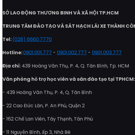
SỞ LAO ĐỘNG THƯƠNG BINH VÀ XÃ HỘI TP.HCM
TRUNG TÂM ĐÀO TẠO VÀ SÁT HẠCH LÁI XE THÀNH C
Tel:
(028) 6660.7770
Hotline:
0901.001.777
-
0901.002.777
-
0901.003.777
Địa chỉ:
439 Hoàng Văn Thụ, P. 4, Q. Tân Bình, Tp. HCM
Văn phòng hỗ trợ học viên và sân đào tạo tại TPHCM:
- 439 Hoàng Văn Thụ, P. 4, Q. Tân Bình
- 22 Cao Đức Lân, P. An Phú, Quận 2
- 162 Chế Lan Viên, Tây Thạnh, Tân Phú
- 11 Nguyễn Bình, ấp 3, Nhà Bè