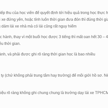
ếp thu của học viên để quyết định tới hiệu quả trong học thực h
e đứng yên, hoặc tính luôn thời gian đưa đón thì đúng thời gian
 dám lái xe nhà mà có lái cũng rất nguy hiểm
c hành, thay vì một buổi học được 3 tiếng thì mất oan hết 30 – 4
u thời gian.
ành, và phải được ghi rõ ràng thời gian học là bao nhiều
y (chứ không phải trung tâm hay trường) để môi giới hồ sơ. Nếu
iệu rõ ràng không ghi chung chung là trường dạy lái xe TPHCM 