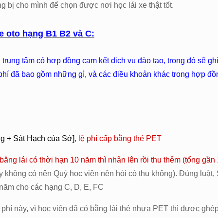
 bị cho mình để chọn được nơi học lái xe thật tốt.
e oto hạng B1 B2 và C:
ung tâm có hợp đồng cam kết dịch vụ đào tạo, trong đó sẽ ghi rõ
g phí đã bao gồm những gì, và các điều khoản khác trong hợp đồ
g + Sát Hạch của Sở]
, lệ phí cấp bằng thẻ PET
ằng lái có thời hạn 10 năm thì nhân lên rồi thu thêm (tổng gần 1
này không có nên Quý học viên nên hỏi có thu không). Đúng luật,
 năm cho các hạng C, D, E, FC
phí này, vì học viên đã có bằng lái thẻ nhựa PET thì được ghép