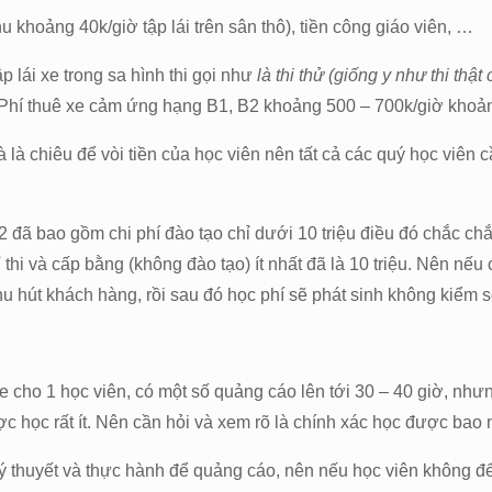
u khoảng 40k/giờ tập lái trên sân thô), tiền công giáo viên, …
ập lái xe trong sa hình thi gọi như
là thi thử (giống y như thi thậ
t. Phí thuê xe cảm ứng hạng B1, B2 khoảng 500 – 700k/giờ khoả
là chiêu để vòi tiền của học viên nên tất cả các quý học viên c
 đã bao gồm chi phí đào tạo chỉ dưới 10 triệu điều đó chắc chắn 
hi và cấp bằng (không đào tạo) ít nhất đã là 10 triệu. Nên nếu 
 thu hút khách hàng, rồi sau đó học phí sẽ phát sinh không kiểm
e cho 1 học viên, có một số quảng cáo lên tới 30 – 40 giờ, nhưng
ược học rất ít. Nên cần hỏi và xem rõ là chính xác học được bao
 lý thuyết và thực hành để quảng cáo, nên nếu học viên không đ