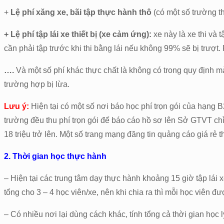
+
Lệ phí xăng xe, bãi tập thực hành thô
(có một số trường th
+ Lệ phí tập lái xe thiết bị (xe cảm ứng):
xe này là xe thi và t
cần phải tập trước khi thi bằng lái nếu không 99% sẽ bị trượ
….
Và một số phí khác thực chất là không có trong quy định mà 
trường hợp bị lừa.
Lưu ý:
Hiện tại có một số nơi báo học phí trọn gói của hạng B2
trường đều thu phí trọn gói để báo cáo hồ sơ lên Sở GTVT chỉ t
18 triệu trở lên. Một số trang mạng đăng tin quảng cáo giá rẻ
2. Thời gian học thực hành
– Hiện tại các trung tâm dạy thực hành khoảng 15 giờ tập lái x
tổng cho 3 – 4 học viên/xe, nên khi chia ra thì mỗi học viên đ
– Có nhiều nơi lại dùng cách khác, tính tổng cả thời gian học